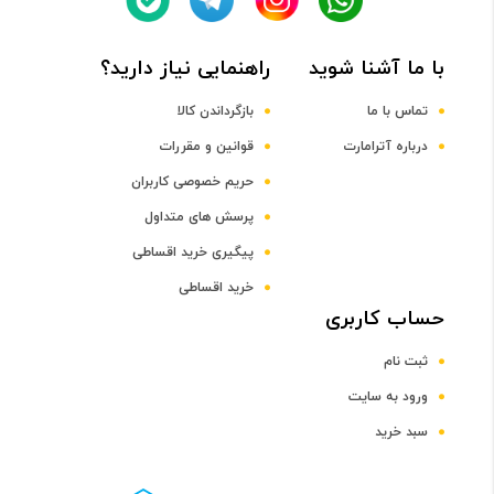
Quad-Core Cortex-A72 + Quad-Core Cortex-A53 CPU
با ما آشنا شوید
راهنمایی نیاز دارید؟
فرکانس پردازنده مرکزی
تماس با ما
بازگرداندن کالا
درباره آترامارت
قوانین و مقررات
2.3 و 1.8 گيگاهرتز
حریم خصوصی کاربران
پرسش های متداول
پردازنده گرافیکی
پیگیری خرید اقساطی
خرید اقساطی
Mali-T880 MP4 GPU
حساب کاربری
ثبت نام
صفحه نمایش
ورود به سایت
سایز صفحه نمایش
سبد خرید
4 تا 5 اینچ