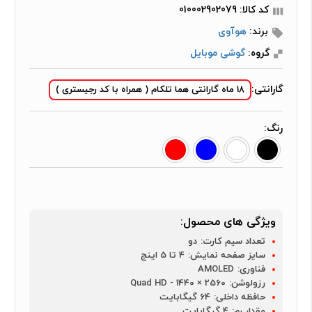
کد کالا: 010002902079
برند:
هوآوی
گروه:
گوشی موبایل
گارانتی:
18 ماه گارانتی هما تلکام ( همراه با کد رجیستری )
رنگ:
ویژگی های محصول:
تعداد سیم کارت:
دو
سایز صفحه نمایش:
4 تا 5 اینچ
فناوری:
AMOLED
رزولوشن:
2560 × 1440 - Quad HD
حافظه داخلی:
64 گیگابایت
مقدار رم:
4 گیگابایت