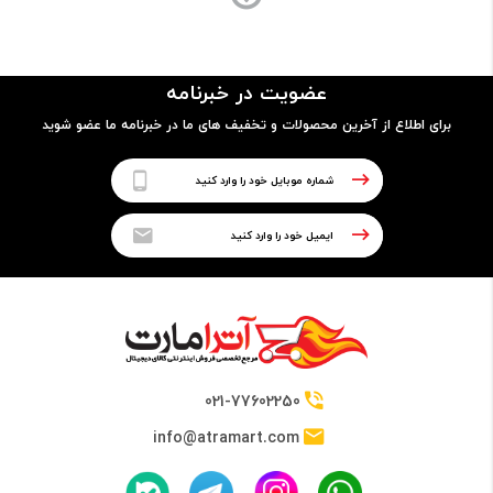
ساختار بدنه
- فلز
عضویت در خبرنامه
- مجهز به حس‌گر اثر انگشت
برای اطلاع از آخرین محصولات و تخفیف های ما در خبرنامه ما عضو شوید
پردازنده
نوع پردازنده
64 بیتی
تراشه
021-77602250
Hisilicon Kirin 950 Chipset
info@atramart.com
پردازنده مرکزی