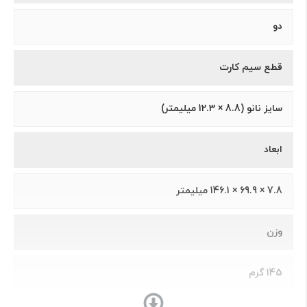
دو
قطع سیم کارت
سايز نانو (8.8 × 12.3 ميلیمتر)
ابعاد
7.8 × 69.9 × 146.1 ميليمتر
وزن
145 گرم