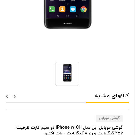
کالاهای مشابه
گوشی موبایل
گوشی موبایل اپل مدل iPhone ۱۷ CH دو سیم کارت ظرفیت
۲۵۶ گیگابایت و رم ۸ گیگابایت - نات اکتیو