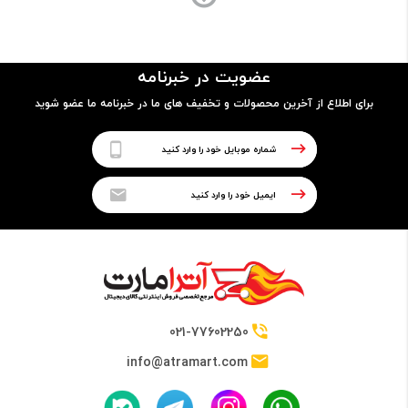
ساختار بدنه
- پلاستیک
عضویت در خبرنامه
- کاربرد شیار دوم برای سیم‌کارت یا کارت حافظه‌ی جانبی
- مجهز به حس‌گر اثر انگشت
برای اطلاع از آخرین محصولات و تخفیف های ما در خبرنامه ما عضو شوید
پردازنده
نوع پردازنده
64 بیتی
تراشه
021-77602250
HiSilicon Kirin 655 Chipset
info@atramart.com