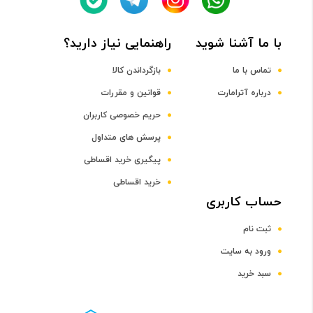
پردازنده مرکزی
با ما آشنا شوید
راهنمایی نیاز دارید؟
Quad-Core Cortex-A53 + Quad-Core Cortex-A53 CPU
تماس با ما
بازگرداندن کالا
فرکانس پردازنده مرکزی
درباره آترامارت
قوانین و مقررات
حریم خصوصی کاربران
2.1 و 1.7 گيگاهرتز
پرسش های متداول
پیگیری خرید اقساطی
پردازنده گرافیکی
خرید اقساطی
حساب کاربری
Mali-T830 MP2 GPU
ثبت نام
صفحه نمایش
ورود به سایت
سبد خرید
سایز صفحه نمایش