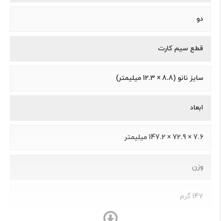
دو
قطع سیم کارت
سايز نانو (8.8 × 12.3 ميلیمتر)
ابعاد
7.6 × 72.9 × 147.2 ميليمتر
وزن
147 گرم