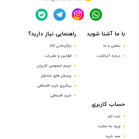
پردازنده مرکزی
با ما آشنا شوید
راهنمایی نیاز دارید؟
Quad-Core Cortex-A53 CPU
تماس با ما
بازگرداندن کالا
فرکانس پردازنده مرکزی
درباره آترامارت
قوانین و مقررات
حریم خصوصی کاربران
2.0 گیگاهرتز
پرسش های متداول
پیگیری خرید اقساطی
پردازنده گرافیکی
خرید اقساطی
حساب کاربری
Adreno 506 GPU
ثبت نام
صفحه نمایش
ورود به سایت
سبد خرید
سایز صفحه نمایش