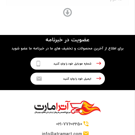
ساختار بدنه
- فلز (آلومینیوم)
عضویت در خبرنامه
- کاربرد شیار دوم برای سیم‌کارت یا کارت حافظه‌ی جانبی
- مجهز به حس‌گر اثر انگشت
برای اطلاع از آخرین محصولات و تخفیف های ما در خبرنامه ما عضو شوید
پردازنده
نوع پردازنده
64 بیتی
تراشه
021-77602250
Qualcomm MSM8953 Snapdragon 625 Chipset
info@atramart.com