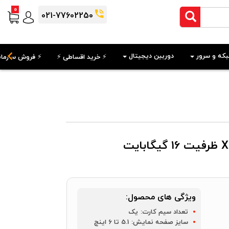
0
021-77602250
که و سرور
دوربین دیجیتال
⚡️ خرید اقساطی ⚡️
⚡️ فروش سازمان
ویژگی های محصول:
تعداد سیم کارت:
یک
سایز صفحه نمایش:
5.1 تا 6 اینچ