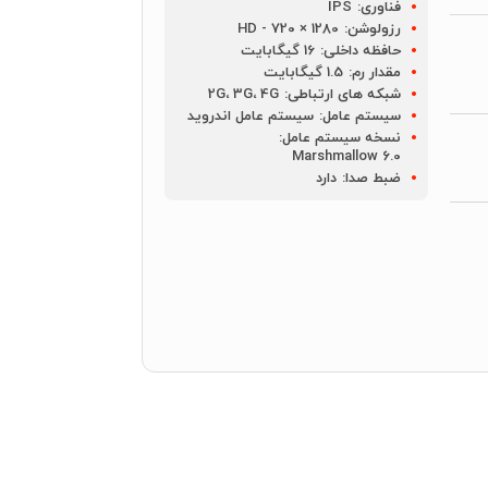
فناوری:
IPS
رزولوشن:
1280 × HD - 720
حافظه داخلی:
16 گیگابایت
مقدار رم:
1.5 گیگابایت
شبکه های ارتباطی:
2G، 3G، 4G
سیستم عامل:
سیستم عامل اندروید
نسخه سیستم عامل:
Marshmallow 6.0
ضبط صدا:
دارد