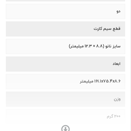
دو
قطع سیم کارت
سايز نانو (8.8 × 12.3 ميلیمتر)
ابعاد
161.1x75.4x8.6 میلیمتر
وزن
200 گرم