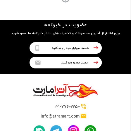
ساختار بدنه
جلو و پشت از شیشه (گوریلا گلس 5)
عضویت در خبرنامه
برای اطلاع از آخرین محصولات و تخفیف های ما در خبرنامه ما عضو شوید
پردازنده
نوع پردازنده
64 بیتی
تراشه
Qualcomm SDM665 Snapdragon 665 (11 nm)
021-77602250
info@atramart.com
پردازنده مرکزی