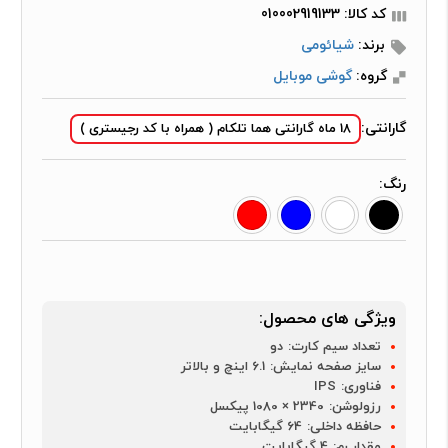
کد کالا: 010002919133
برند:
شیائومی
گروه:
گوشی موبایل
گارانتی:
18 ماه گارانتی هما تلکام ( همراه با کد رجیستری )
رنگ:
ویژگی های محصول:
تعداد سیم کارت:
دو
سایز صفحه نمایش:
6.1 اینچ و بالاتر
فناوری:
IPS
رزولوشن:
2340 × 1080 پیکسل
حافظه داخلی:
64 گیگابایت
مقدار رم:
4 گیگابایت