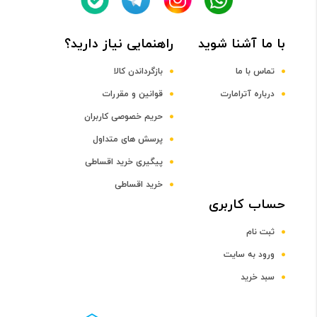
Octa-core Kryo 260 Gold + Kryo 260 Silver
با ما آشنا شوید
راهنمایی نیاز دارید؟
فرکانس پردازنده مرکزی
تماس با ما
بازگرداندن کالا
درباره آترامارت
قوانین و مقررات
2.0 و 1.8 گیگاهرتز
حریم خصوصی کاربران
پرسش های متداول
پردازنده گرافیکی
پیگیری خرید اقساطی
Adreno 610
خرید اقساطی
حساب کاربری
صفحه نمایش
ثبت نام
سایز صفحه نمایش
ورود به سایت
سبد خرید
6.1 اینچ و بالاتر