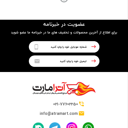
ساختار بدنه
- شیشه و آلومینیوم
عضویت در خبرنامه
- مجهز به حس‌گر اثرانگشت
برای اطلاع از آخرین محصولات و تخفیف های ما در خبرنامه ما عضو شوید
پردازنده
نوع پردازنده
64 بیتی
تراشه
021-77602250
Qualcomm MSM8937 Snapdragon 430
info@atramart.com
پردازنده مرکزی