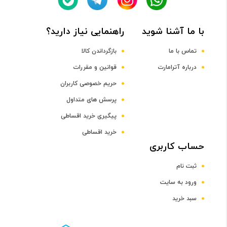
Quad-Core Cortex-A53 + quad-Core Cortex-A53 CPU
با ما آشنا شوید
راهنمایی نیاز دارید؟
فرکانس پردازنده مرکزی
تماس با ما
بازگرداندن کالا
درباره آترامارت
قوانین و مقررات
1.2 و 1.5 گیگاهرتز
حریم خصوصی کاربران
پرسش های متداول
پردازنده گرافیکی
پیگیری خرید اقساطی
خرید اقساطی
Adreno 505 GPU
حساب کاربری
ثبت نام
صفحه نمایش
ورود به سایت
سایز صفحه نمایش
سبد خرید
5.1 تا 6 اینچ