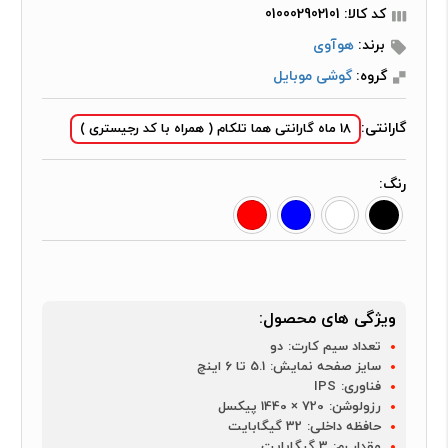
کد کالا: 010002902101
برند:
هوآوی
گروه:
گوشی موبایل
گارانتی:
18 ماه گارانتی هما تلکام ( همراه با کد رجیستری )
رنگ:
ویژگی های محصول:
تعداد سیم کارت:
دو
سایز صفحه نمایش:
5.1 تا 6 اینچ
فناوری:
IPS
رزولوشن:
720 × 1440 پیکسل
حافظه داخلی:
32 گیگابایت
مقدار رم:
3 گیگابایت