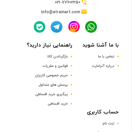
021-77602250
info@atramart.com
4 گیگابایت
ظرفیت حافظه داخلی
با ما آشنا شوید
راهنمایی نیاز دارید؟
64 گیگابایت
تماس با ما
بازگرداندن کالا
درباره آترامارت
قوانین و مقررات
صفحه نمایش
حریم خصوصی کاربران
نوع
پرسش های متداول
پیگیری خرید اقساطی
TFT LCD
خرید اقساطی
حساب کاربری
اندازه صفحه نمایش
ثبت نام