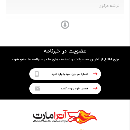
تراشه مرکزی
Mediatek Helio G99 (6 nm)
سرعت پردازنده
عضویت در خبرنامه
2 هسته 2.2 گیگاهرتز Cortex-A76 و 6 هسته 2.0 گیگاهرتز
برای اطلاع از آخرین محصولات و تخفیف های ما در خبرنامه ما عضو شوید
Cortex-A55
پردازنده گرافیکی
Mali-G57 MC2
حافظه
مقدار رم