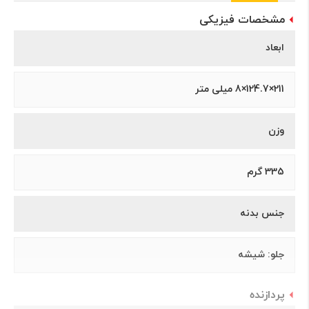
مشخصات فیزیکی
ابعاد
211×124.7×8 میلی متر
وزن
335 گرم
جنس بدنه
جلو: شیشه
پردازنده