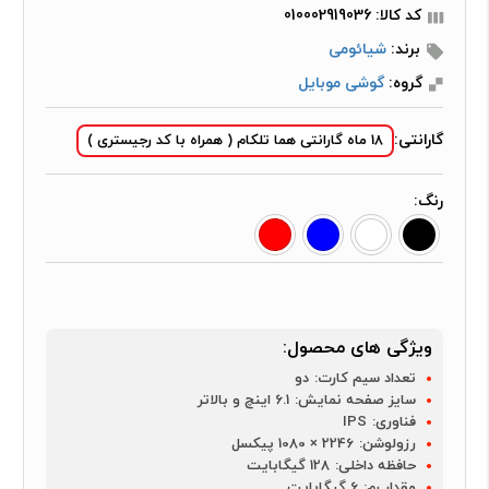
کد کالا: 010002919036
برند:
شیائومی
گروه:
گوشی موبایل
گارانتی:
18 ماه گارانتی هما تلکام ( همراه با کد رجیستری )
رنگ:
ویژگی های محصول:
تعداد سیم کارت:
دو
سایز صفحه نمایش:
6.1 اینچ و بالاتر
فناوری:
IPS
رزولوشن:
2246 × 1080 پیکسل
حافظه داخلی:
128 گیگابایت
مقدار رم:
6 گیگابایت