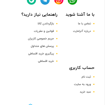
Octa-core (4x1.8 GHz Kryo & 4x2.8 GHz Kryo)
با ما آشنا شوید
راهنمایی نیاز دارید؟
فرکانس پردازنده مرکزی
تماس با ما
بازگرداندن کالا
درباره آترامارت
قوانین و مقررات
2.8 و 1.8 گيگاهرتز
حریم خصوصی کاربران
پرسش های متداول
پردازنده گرافیکی
پیگیری خرید اقساطی
Adreno 630
خرید اقساطی
حساب کاربری
صفحه نمایش
ثبت نام
سایز صفحه نمایش
ورود به سایت
سبد خرید
6.1 اینچ و بالاتر