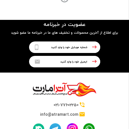
ساختار بدنه
پلاستیک و شیشه
عضویت در خبرنامه
برای اطلاع از آخرین محصولات و تخفیف های ما در خبرنامه ما عضو شوید
پردازنده
نوع پردازنده
64 بیتی
تراشه
Qualcomm SDM845 Snapdragon 845
021-77602250
info@atramart.com
پردازنده مرکزی