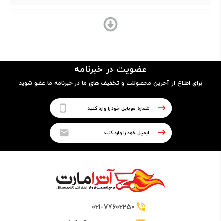
AMD
سری پردازنده
عضویت در خبرنامه
Ryzen 5
برای اطلاع از آخرین محصولات و تخفیف های ما در خبرنامه ما عضو شوید
مدل پردازنده
8645HS
فرکانس
4.3 تا 5.0 گیگاهرتز
021-77602250