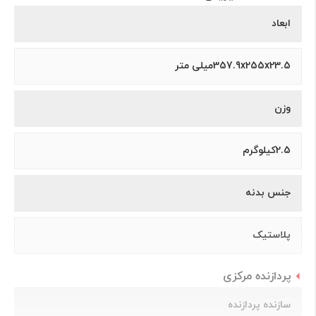
ابعاد
357.9x255x23.5میلی متر
وزن
2.5کیلوگرم
جنس بدنه
پلاستیک
پردازنده مرکزی
سازنده پردازنده