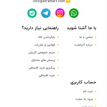
info@atramart.com
حافظه Cache
16 مگابایت
با ما آشنا شوید
راهنمایی نیاز دارید؟
حافظه RAM
تماس با ما
بازگرداندن کالا
نوع حافظه RAM
درباره آترامارت
قوانین و مقررات
حریم خصوصی کاربران
DDR5
پرسش های متداول
پیگیری خرید اقساطی
ظرفیت حافظه RAM
خرید اقساطی
حساب کاربری
16 گیگابایت
ثبت نام
صفحه نمایش
ورود به سایت
سبد خرید