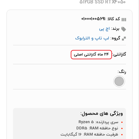
512GB SSD RTX4050
کد کالا: 010001005691
برند:
اچ پی
گروه:
لپ تاپ و الترابوک
گارانتی:
24 ماه گارانتی اصلی
رنگ:
ویژگی های محصول:
سری پردازنده:
Ryzen 5
نوع حافظه RAM:
DDR5
ظرفیت حافظه RAM:
16 گیگابایت