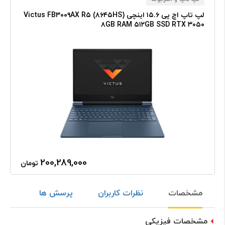
لپ تاپ اچ پی ۱۵.۶ اینچی Victus FB۳۰۰۹AX R۵ (۸۶۴۵HS)
۸GB RAM ۵۱۲GB SSD RTX ۳۰۵۰
200,289,000
تومان
مشخصات
نظرات کاربران
پرسش ها
مشخصات فیزیکی