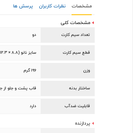
مشخصات
نظرات کاربران
پرسش ها
مشخصات کلی
تعداد سیم کارت
دو
قطع سیم کارت
سایز نانو (۸.۸ × ۱۲.۳ میلی‌متر)
وزن
۱۹۶ گرم
ساختار بدنه
قاب پشت و جلو از ج
قابلیت ضدآب
دارد
پردازنده