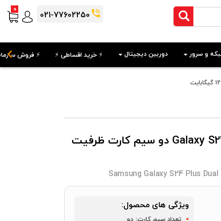
0
021-77602250
که و سرور
دوربین دیجیتال
⚡️ خرید اقساطی ⚡️
⚡️ فروش سازمان
گوشی موبایل سامسونگ Galaxy S24 Plus دو سیم کارت ظرفیت
Samsung Galaxy S24 Plus Dual
ویژگی های محصول:
تعداد سیم کارت:
دو