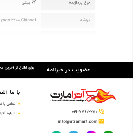
نوع پردازنده
64 بیتی
تراشه
xynos ۲۴۰۰ Chipset
پردازنده مرکزی
۰ + ۴x Cortex-A۵۲۰
فرکانس پردازنده مرکزی
۳.۲ گیگاهرتز
برای اطلاع از آخرین م
عضویت در خبرنامه
صفحه نمایش
سایز صفحه نمایش
6.1 اینچ و بالاتر
با ما آشن
صفحه نمایش رنگی
دارد
تماس با ما
021-77602250
درباره آترا
صفحه نمایش لمسی
دارد
info@atramart.com