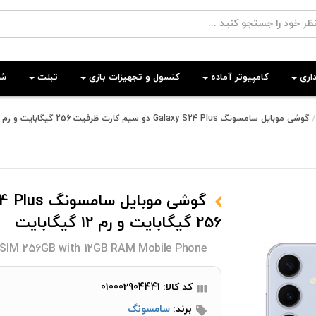
اری
کامپیوتر آماده
کنسول و تجهیزات بازی
تبلت
شب
گوشی موبایل سامسونگ Galaxy S24 Plus دو سیم کارت ظرفیت 256 گیگابایت و رم 12 گیگابایت
256 گیگابایت و رم 12 گیگابایت
 SIM 256GB with 12GB RAM Mobile Phone
کد کالا: 010002904441
برند:
سامسونگ