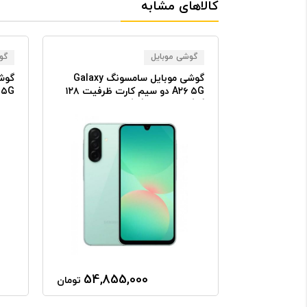
کالاهای مشابه
گوشی موبایل
گو
گ مدل
گوشی موبایل سامسونگ Galaxy
Galaxy S۲۵ ultra ۵G ظرفیت
A۲۶ ۵G دو سیم کارت ظرفیت ۱۲۸
گیگابایت رم ۶ گیگابایت
۲۵۶ گیگابایت رم ۸ گیگابا
54,855,000
321,8
تومان
تومان