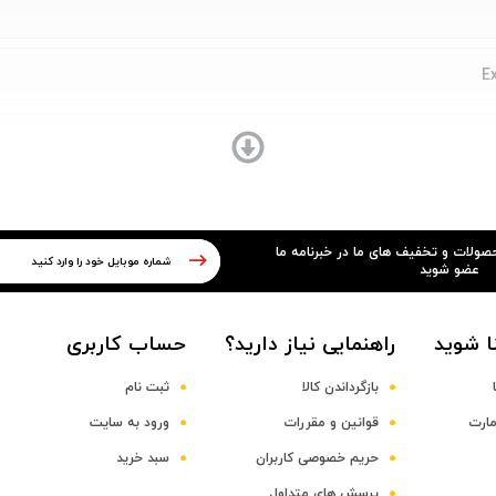
E
۱x Cortex-X۴ + ۲x Cortex-A۷۲۰ + ۳x Cortex-A۷۲
حصولات و تخفیف های ما در خبرنامه ما
عضو شوید
ا شوید
راهنمایی نیاز دارید؟
حساب کاربری
بازگرداندن کالا
ثبت نام
مارت
قوانین و مقررات
ورود به سایت
حریم خصوصی کاربران
سبد خرید
پرسش های متداول