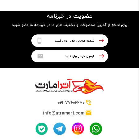
جلو شیشه ای (شیشه شیلد)، پشت شیشه ای یا اکو چرم، قاب
عضویت در خبرنامه
تیتانیوم (درجه 5) یا آلیاژ آلومینیوم
برای اطلاع از آخرین محصولات و تخفیف های ما در خبرنامه ما عضو شوید
قابلیت ضدآب
دارد
پردازنده
تراشه
021-77602250
Qualcomm SM8650-AB Snapdragon 8 Gen 3 (4 nm)
info@atramart.com
پردازنده مرکزی