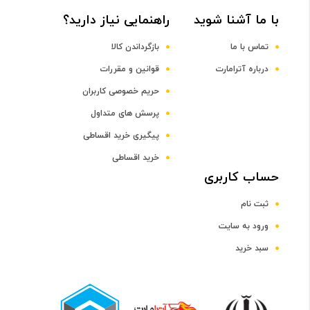
Octa-core (1x3.3 GHz Cortex-X4 & 3x3.2 GHz Cortex-
با ما آشنا شوید
راهنمایی نیاز دارید؟
A720 & 2x3.0 GHz Cortex-A720 & 2x2.3 GHz Cortex-
A520)
تماس با ما
بازگرداندن کالا
درباره آترامارت
قوانین و مقررات
فرکانس پردازنده مرکزی
حریم خصوصی کاربران
پرسش های متداول
3.3 تا3.2تا3.0-2.3 گیگاهرتز
پیگیری خرید اقساطی
پردازنده گرافیکی
خرید اقساطی
حساب کاربری
Adreno 750
ثبت نام
ورود به سایت
صفحه نمایش
سبد خرید
سایز صفحه نمایش
6.1 اینچ و بالاتر