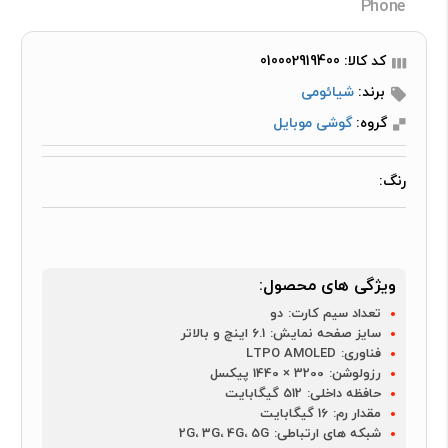
Phone
کد کالا: 010002919400
برند:
شیائومی
گروه:
گوشی موبایل
رنگ:
ویژگی های محصول:
تعداد سیم کارت:
دو
سایز صفحه نمایش:
6.1 اینچ و بالاتر
فناوری:
LTPO AMOLED
رزولوشن:
3200 × 1440 پیکسل
حافظه داخلی:
512 گیگابایت
مقدار رم:
16 گیگابایت
شبکه های ارتباطی:
2G، 3G، 4G، 5G