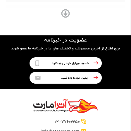
Core i7
مدل پردازنده
عضویت در خبرنامه
6700HQ
برای اطلاع از آخرین محصولات و تخفیف های ما در خبرنامه ما عضو شوید
فرکانس
2.80GHz up to 3.80GHz
حافظه Cache
6 مگابایت
021-77602250