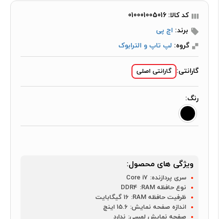
کد کالا: 010001005016
برند:
اچ پی
گروه:
لپ تاپ و الترابوک
گارانتی:
گارانتی اصلی
رنگ:
ویژگی های محصول:
سری پردازنده:
Core i7
نوع حافظه RAM:
DDR4
ظرفیت حافظه RAM:
16 گیگابایت
اندازه صفحه نمایش:
15.6 اینچ
صفحه نمایش لمسی:
ندارد