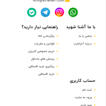
info@atramart.com
حافظه RAM
نوع حافظه RAM
با ما آشنا شوید
راهنمایی نیاز دارید؟
DDR4
تماس با ما
بازگرداندن کالا
ظرفیت حافظه RAM
درباره آترامارت
قوانین و مقررات
حریم خصوصی کاربران
16 گیگابایت
پرسش های متداول
پیگیری خرید اقساطی
صفحه نمایش
خرید اقساطی
رده صفحه نمایش
حساب کاربری
ثبت نام
رده 15 اینچ
ورود به سایت
سبد خرید