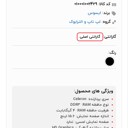
کد کالا: 010001002429
برند:
ایسوس
گروه:
لپ تاپ و الترابوک
گارانتی:
گارانتی اصلی
رنگ:
ویژگی های محصول:
سری پردازنده:
Celeron
نوع حافظه RAM:
DDR3
ظرفیت حافظه RAM:
4 گیگابایت
اندازه صفحه نمایش:
15.6 اینچ
صفحه نمایش لمسی:
ندارد
مدل پردازنده گرافیکی:
HD Graphics