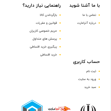
با ما آشنا شوید
راهنمایی نیاز دارید؟
DDR3
تماس با ما
بازگرداندن کالا
ظرفیت حافظه RAM
درباره آترامارت
قوانین و مقررات
حریم خصوصی کاربران
4 گیگابایت
پرسش های متداول
پیگیری خرید اقساطی
صفحه نمایش
خرید اقساطی
رده صفحه نمایش
حساب کاربری
ثبت نام
رده 15 اینچ
ورود به سایت
سبد خرید
اندازه صفحه نمایش
15.6 اینچ