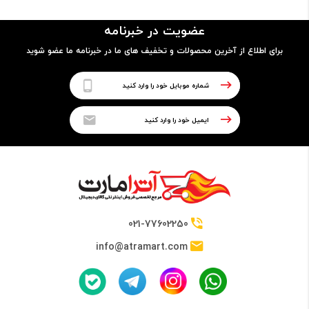
مدل پردازنده
عضویت در خبرنامه
N3350
برای اطلاع از آخرین محصولات و تخفیف های ما در خبرنامه ما عضو شوید
فرکانس
1.6GHz up to 2.16 GHz
حافظه Cache
2 مگابایت
021-77602250
info@atramart.com
حافظه RAM
نوع حافظه RAM