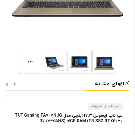
کالاهای مشابه
لپ تاپ و الترابوک
لپ تاپ ایسوس ۱۷.۳ اینچی مدل TUF Gaming FA۷۰۷NUG
R۷ (۷۴۴۵HS) ۱۲GB RAM ۱TB SSD RTX۴۰۵۰