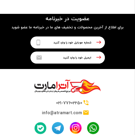
مدل پردازنده
عضویت در خبرنامه
6006U
برای اطلاع از آخرین محصولات و تخفیف های ما در خبرنامه ما عضو شوید
فرکانس
2.0 گیگاهرتز
حافظه Cache
3 مگابایت
021-77602250
info@atramart.com
حافظه RAM
نوع حافظه RAM