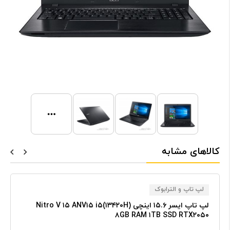
کالاهای مشابه
لپ تاپ و الترابوک
لپ‌ تاپ ایسر ۱۵.۶ اینچی Nitro V ۱۵ ANV۱۵ i۵(۱۳۴۲۰H)
۸GB RAM ۱TB SSD RTX۲۰۵۰