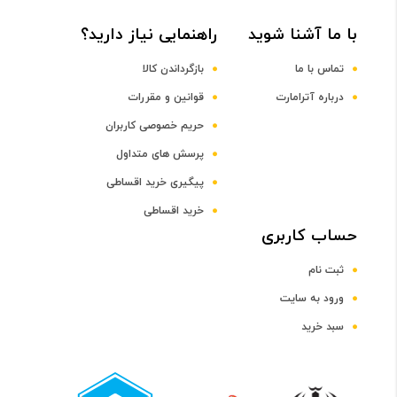
با ما آشنا شوید
راهنمایی نیاز دارید؟
DDR3
تماس با ما
بازگرداندن کالا
ظرفیت حافظه RAM
درباره آترامارت
قوانین و مقررات
حریم خصوصی کاربران
4 گیگابایت
پرسش های متداول
پیگیری خرید اقساطی
صفحه نمایش
خرید اقساطی
رده صفحه نمایش
حساب کاربری
ثبت نام
رده 15 اینچ
ورود به سایت
سبد خرید
اندازه صفحه نمایش
15.6 اینچ