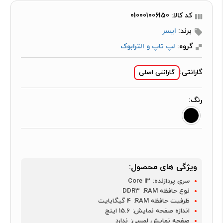
کد کالا: 010001006150
برند:
ایسر
گروه:
لپ تاپ و الترابوک
گارانتی:
گارانتی اصلی
رنگ:
ویژگی های محصول:
سری پردازنده:
Core i3
نوع حافظه RAM:
DDR3
ظرفیت حافظه RAM:
4 گیگابایت
اندازه صفحه نمایش:
15.6 اینچ
صفحه نمایش لمسی:
ندارد