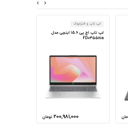
لپ تاپ و الترابوک
لپ تاپ و الترا
لپ تاپ اچ پی ۱۵.۶ اینچی مدل
 ۱۵ FB۲۰۸۲WM
FD۰۳۵۵nia
0
200,981,000
مان
تومان