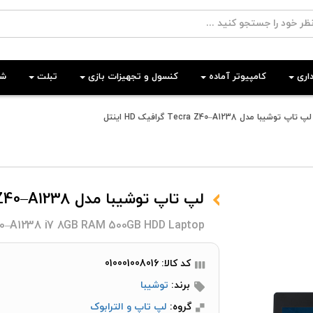
اری
کامپیوتر آماده
کنسول و تجهیزات بازی
تبلت
شب
لپ تاپ توشیبا مدل Tecra Z40–A1238 گرافیک HD اینتل
لپ تاپ توشیبا مدل Tecra Z40–A1238 گرافیک HD اینتل
0–A1238 i7 8GB RAM 500GB HDD Laptop
کد کالا: 010001008016
برند:
توشیبا
گروه:
لپ تاپ و الترابوک