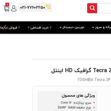
0
021-77602250
که و سرور
دوربین دیجیتال
⚡️ خرید اقساطی ⚡️
⚡️ فروش سازمان
TOSHIBA Tecra Z4
ویژگی های محصول:
سری پردازنده:
Core i7
نوع حافظه RAM:
DDR3