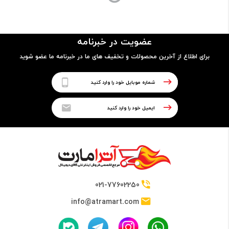
مدل پردازنده
عضویت در خبرنامه
7500U
برای اطلاع از آخرین محصولات و تخفیف های ما در خبرنامه ما عضو شوید
فرکانس
2.70GHz up to 3.50GHz
حافظه Cache
4 مگابایت
021-77602250
info@atramart.com
حافظه RAM
نوع حافظه RAM