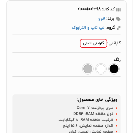
کد کالا: 010001001398
برند:
لنوو
گروه:
لپ تاپ و الترابوک
گارانتی:
گارانتی اصلی
رنگ:
ویژگی های محصول:
سری پردازنده:
Core i7
نوع حافظه RAM:
DDR4
ظرفیت حافظه RAM:
8 گیگابایت
اندازه صفحه نمایش:
15.6 اینچ
صفحه نمایش لمسی:
ندارد