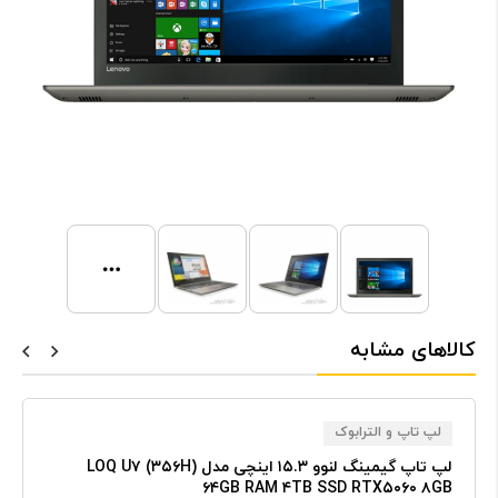
کالاهای مشابه
لپ تاپ و الترابوک
لپ تاپ گیمینگ لنوو ۱۵.۳ اینچی مدل LOQ U۷ (۳۵۶H)
۶۴GB RAM ۴TB SSD RTX۵۰۶۰ ۸GB