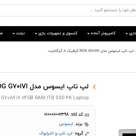
اری
کامپیوتر آماده
کنسول و تجهیزات بازی
تبلت
شب
لپ تاپ ایسوس مدل ROG G701VI گرافیک 8 گیگابایت
لپ تاپ ایسوس مدل ROG G701VI گرافیک 8 گیگابایت
G701VI i7 64GB RAM 1TB SSD 4K Laptop
کد کالا: 010001002398
برند:
ایسوس
گروه:
لپ تاپ و الترابوک