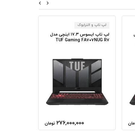
لپ تاپ و الترابوک
لپ تاپ و الترا
ل
لپ تاپ ایسوس ۱۷.۳ اینچی مدل
لپ 
۰۷VJ۴ Core ۵
TUF Gaming FA۷۰۷NUG R۷
 ۲TB SSD RTX
(۷۴۴۵HS) ۳۲GB RAM ۲TB SSD
۳۰۵۰
RTX۴۰۵۰
0
276,000,000
مان
تومان