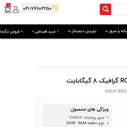
0
021-77602250
که و سرور
دوربین دیجیتال
⚡️ خرید اقساطی ⚡️
⚡️ فروش سازمان
ASUS ROG 
ویژگی های محصول:
سری پردازنده:
Core i7
نوع حافظه RAM:
DDR4