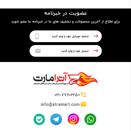
مدل پردازنده
عضویت در خبرنامه
6006U
برای اطلاع از آخرین محصولات و تخفیف های ما در خبرنامه ما عضو شوید
فرکانس
2.0 گیگاهرتز
حافظه Cache
3 مگابایت
021-77602250
info@atramart.com
حافظه RAM
نوع حافظه RAM