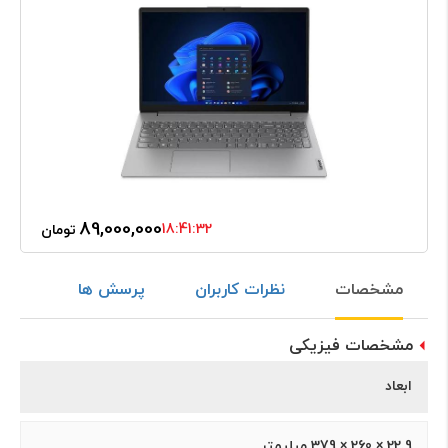
89,000,000
18:41:32
تومان
مشخصات
نظرات کاربران
پرسش ها
مشخصات فیزیکی
ابعاد
22.9 × 260 × 379 میلیمتر