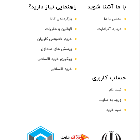
با ما آشنا شوید
راهنمایی نیاز دارید؟
DDR4
تماس با ما
بازگرداندن کالا
ظرفیت حافظه RAM
درباره آترامارت
قوانین و مقررات
حریم خصوصی کاربران
4 گیگابایت
پرسش های متداول
پیگیری خرید اقساطی
صفحه نمایش
خرید اقساطی
رده صفحه نمایش
حساب کاربری
ثبت نام
رده 15 اینچ
ورود به سایت
سبد خرید
اندازه صفحه نمایش
15.6 اینچ