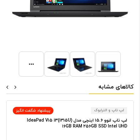
کالاهای مشابه
لپ تاپ و الترابوک
پیشنهاد شگفت انگیز
لپ تاپ لنوو ۱۵.۶ اینچی مدل IdeaPad V۱۵ i۳(۱۳۱۵U)
۱۶GB RAM ۲۵۶GB SSD Intel UHD