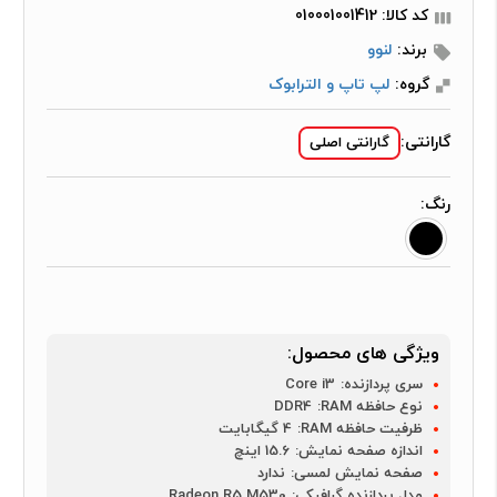
کد کالا: 010001001412
برند:
لنوو
گروه:
لپ تاپ و الترابوک
گارانتی:
گارانتی اصلی
رنگ:
ویژگی های محصول:
سری پردازنده:
Core i3
نوع حافظه RAM:
DDR4
ظرفیت حافظه RAM:
4 گیگابایت
اندازه صفحه نمایش:
15.6 اینچ
صفحه نمایش لمسی:
ندارد
مدل پردازنده گرافیکی:
Radeon R5 M530