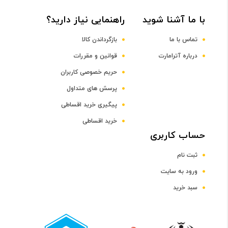
با ما آشنا شوید
راهنمایی نیاز دارید؟
DDR4
تماس با ما
بازگرداندن کالا
ظرفیت حافظه RAM
درباره آترامارت
قوانین و مقررات
حریم خصوصی کاربران
4 گیگابایت
پرسش های متداول
پیگیری خرید اقساطی
صفحه نمایش
خرید اقساطی
رده صفحه نمایش
حساب کاربری
ثبت نام
رده 15 اینچ
ورود به سایت
سبد خرید
اندازه صفحه نمایش
15.6 اینچ