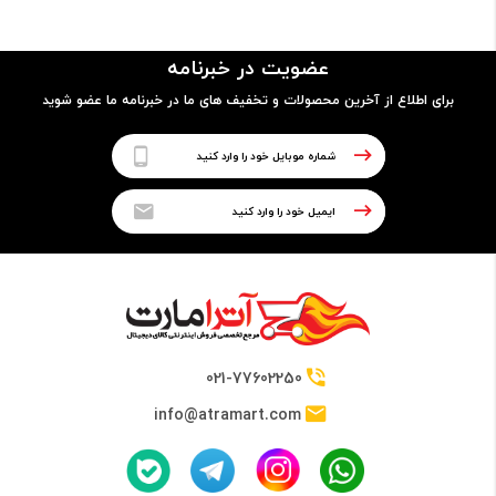
مدل پردازنده
عضویت در خبرنامه
8130U
برای اطلاع از آخرین محصولات و تخفیف های ما در خبرنامه ما عضو شوید
فرکانس
2.20GHz up to 3.4 GHz
حافظه Cache
4 مگابایت
021-77602250
info@atramart.com
حافظه RAM
نوع حافظه RAM