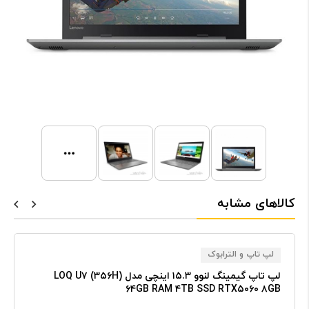
کالاهای مشابه
لپ تاپ و الترابوک
لپ تاپ گیمینگ لنوو ۱۵.۳ اینچی مدل LOQ U۷ (۳۵۶H)
۶۴GB RAM ۴TB SSD RTX۵۰۶۰ ۸GB