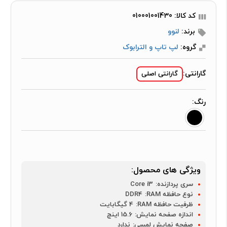
کد کالا: 010001001430
برند:
لنوو
گروه:
لپ تاپ و الترابوک
گارانتی:
گارانتی اصلی
رنگ:
ویژگی های محصول:
سری پردازنده:
Core i3
نوع حافظه RAM:
DDR4
ظرفیت حافظه RAM:
4 گیگابایت
اندازه صفحه نمایش:
15.6 اینچ
صفحه نمایش لمسی:
ندارد