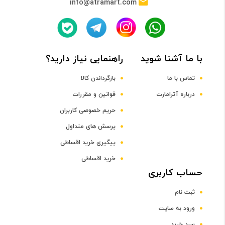
info@atramart.com
پردازنده مرکزی
با ما آشنا شوید
راهنمایی نیاز دارید؟
Octa-core Kryo 385 Gold + Kryo 385 Silver
تماس با ما
بازگرداندن کالا
فرکانس پردازنده مرکزی
درباره آترامارت
قوانین و مقررات
حریم خصوصی کاربران
2.8 و 1.8 گیگاهرتز
پرسش های متداول
پیگیری خرید اقساطی
پردازنده گرافیکی
خرید اقساطی
حساب کاربری
Adreno 630
ثبت نام
صفحه نمایش
ورود به سایت
سبد خرید