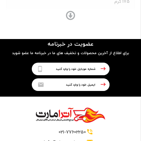
175 گرم
ساختار بدنه
- پشت و جلو شیشه
عضویت در خبرنامه
- فریم از آلومینیوم (7000 series)
- مجهز به اثر انگشت (در پشت)
برای اطلاع از آخرین محصولات و تخفیف های ما در خبرنامه ما عضو شوید
پردازنده
نوع پردازنده
64 بیتی
تراشه
021-77602250
Qualcomm SDM845 Snapdragon 845