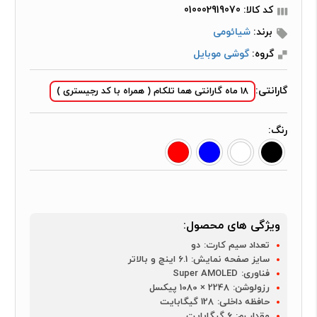
کد کالا: 010002919070
برند:
شیائومی
گروه:
گوشی موبایل
گارانتی:
18 ماه گارانتی هما تلکام ( همراه با کد رجیستری )
رنگ:
ویژگی های محصول:
تعداد سیم کارت:
دو
سایز صفحه نمایش:
6.1 اینچ و بالاتر
فناوری:
Super AMOLED
رزولوشن:
2248 × 1080 پیکسل
حافظه داخلی:
128 گیگابایت
مقدار رم:
6 گیگابایت