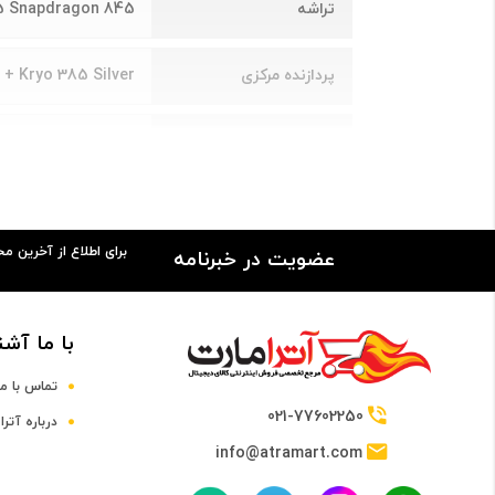
تراشه
 Snapdragon 845
پردازنده مرکزی
 + Kryo 385 Silver
فرکانس پردازنده مرکزی
2.8 و 1.8 گيگاهرتز
پردازنده گرافیکی
Adreno 630
برای اطلاع از آخرین م
عضویت در خبرنامه
صفحه نمایش
سایز صفحه نمایش
5.1 تا 6 اینچ
با ما آشن
صفحه نمایش رنگی
دارد
تماس با ما
021-77602250
درباره آترا
صفحه نمایش لمسی
دارد
info@atramart.com