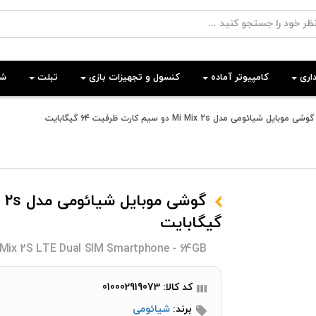
اری
کامپیوتر آماده
کنسول و تجهیزات بازی
تبلت
شب
گوشی موبایل شیائومی مدل Mi Mix 2s دو سیم کارت ظرفیت 64 گیگابایت
گیگابایت
 Mix 2S LTE Dual SIM Smartphone - 64GB
کد کالا: 010002919073
برند:
شیائومی