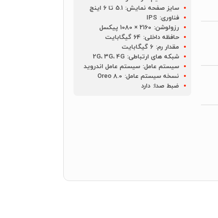
سایز صفحه نمایش:
5.1 تا 6 اینچ
فناوری:
IPS
رزولوشن:
2160 × 1080 پیکسل
حافظه داخلی:
64 گیگابایت
مقدار رم:
6 گیگابایت
شبکه های ارتباطی:
2G، 3G، 4G
سیستم عامل:
سیستم عامل اندروید
نسخه سیستم عامل:
Oreo 8.0
ضبط صدا:
دارد