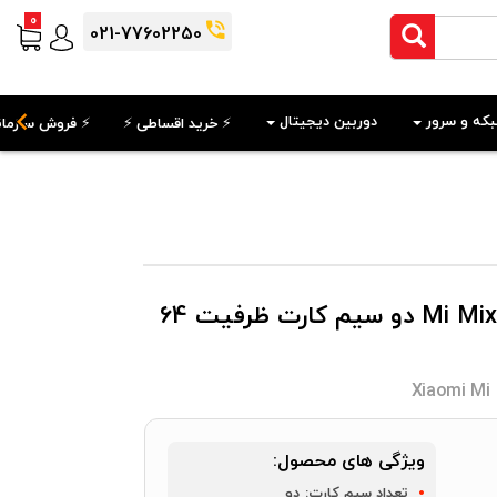
0
021-77602250
که و سرور
دوربین دیجیتال
⚡️ خرید اقساطی ⚡️
⚡️ فروش سازمان
گوشی موبایل شیائومی مدل Mi Mix 2s دو سیم کارت ظرفیت 64
Xiaomi Mi
ویژگی های محصول:
تعداد سیم کارت:
دو