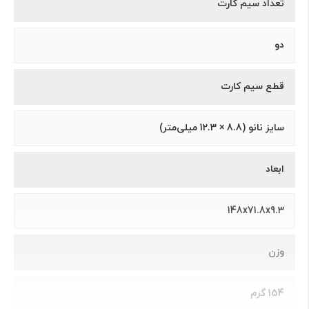
تعداد سیم کارت
دو
قطع سیم کارت
سایز نانو (8.8 × 12.3 میلی‌متر)
ابعاد
148x71.8x9.3
وزن
154 گرم