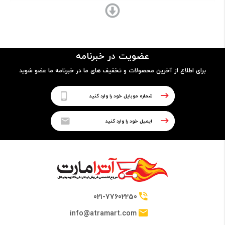
ساختار بدنه
بدنه و فریم ساخته شده از پلاستیک
عضویت در خبرنامه
برای اطلاع از آخرین محصولات و تخفیف های ما در خبرنامه ما عضو شوید
پردازنده
نوع پردازنده
64 بیتی
تراشه
Unisoc SC7731e chipset
021-77602250
info@atramart.com
پردازنده مرکزی