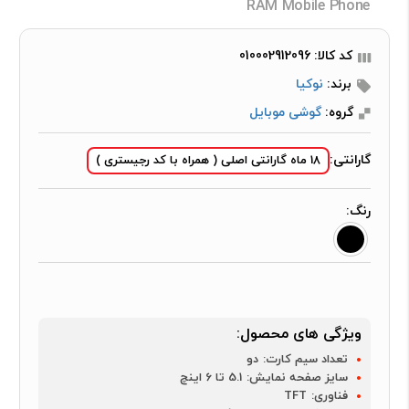
RAM Mobile Phone
کد کالا: 010002912096
برند:
نوکیا
گروه:
گوشی موبایل
گارانتی:
18 ماه گارانتی اصلی ( همراه با کد رجیستری )
رنگ:
ویژگی های محصول:
تعداد سیم کارت:
دو
سایز صفحه نمایش:
5.1 تا 6 اینچ
فناوری:
TFT