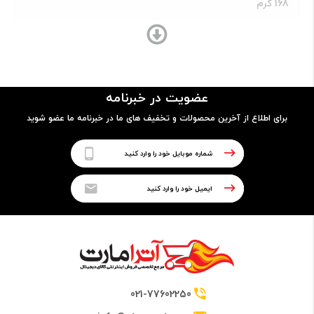
168 گرم
ساختار بدنه
- جلو شیشه
عضویت در خبرنامه
- بدنه پلاستیک
برای اطلاع از آخرین محصولات و تخفیف های ما در خبرنامه ما عضو شوید
پردازنده
نوع پردازنده
64 بیتی
تراشه
021-77602250
Mediatek MT6762 Helio P22 (12 nm)