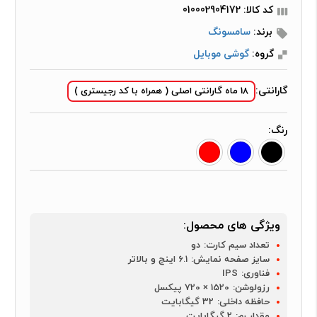
کد کالا: 010002904172
برند:
سامسونگ
گروه:
گوشی موبایل
گارانتی:
18 ماه گارانتی اصلی ( همراه با کد رجیستری )
رنگ:
ویژگی های محصول:
تعداد سیم کارت:
دو
سایز صفحه نمایش:
6.1 اینچ و بالاتر
فناوری:
IPS
رزولوشن:
1520 × 720 پیکسل
حافظه داخلی:
32 گیگابایت
مقدار رم:
2 گيگابايت