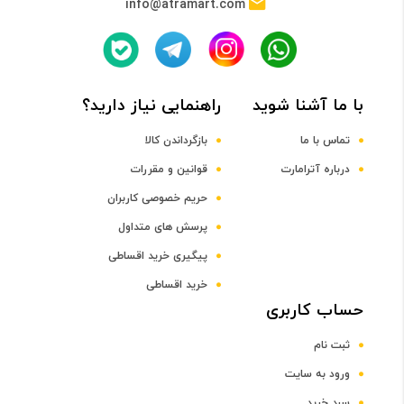
info@atramart.com
پردازنده مرکزی
Octa-Core Cortex-A53
با ما آشنا شوید
راهنمایی نیاز دارید؟
فرکانس پردازنده مرکزی
تماس با ما
بازگرداندن کالا
درباره آترامارت
قوانین و مقررات
2.0 گیگاهرتز
حریم خصوصی کاربران
پرسش های متداول
پردازنده گرافیکی
پیگیری خرید اقساطی
خرید اقساطی
PowerVR GE8320
حساب کاربری
ثبت نام
صفحه نمایش
ورود به سایت
سایز صفحه نمایش
سبد خرید