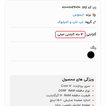
کد کالا: 010001026060
برند:
ایسوس
گروه:
لپ تاپ و الترابوک
گارانتی:
12 ماه گارانتی اصلی
رنگ:
ویژگی های محصول:
سری پردازنده:
Core i7
نوع حافظه RAM:
DDR4
ظرفیت حافظه RAM:
16 گیگابایت
اندازه صفحه نمایش:
15.6 اینچ
صفحه نمایش لمسی:
ندارد