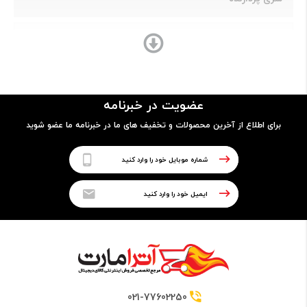
Core i7
مدل پردازنده
عضویت در خبرنامه
1165-G7
برای اطلاع از آخرین محصولات و تخفیف های ما در خبرنامه ما عضو شوید
فرکانس
3 تا 4.10 GHz
حافظه Cache
6 مگابایت
021-77602250