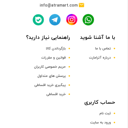
info@atramart.com
حافظه RAM
نوع حافظه RAM
با ما آشنا شوید
راهنمایی نیاز دارید؟
DDR4
تماس با ما
بازگرداندن کالا
ظرفیت حافظه RAM
درباره آترامارت
قوانین و مقررات
حریم خصوصی کاربران
16 گیگابایت
پرسش های متداول
پیگیری خرید اقساطی
صفحه نمایش
خرید اقساطی
رده صفحه نمایش
حساب کاربری
ثبت نام
رده 15 اینچ
ورود به سایت