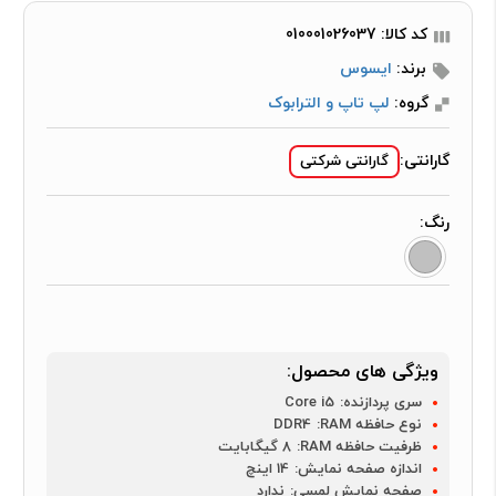
کد کالا: 010001026037
برند:
ایسوس
گروه:
لپ تاپ و الترابوک
گارانتی:
گارانتی شرکتی
رنگ:
ویژگی های محصول:
سری پردازنده:
Core i5
نوع حافظه RAM:
DDR4
ظرفیت حافظه RAM:
8 گیگابایت
اندازه صفحه نمایش:
14 اینچ
صفحه نمایش لمسی:
ندارد