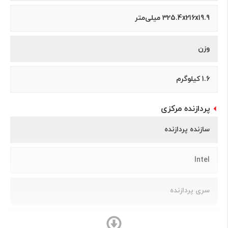
325.4x216x19.9 میلی‌متر
وزن
1.6 کیلوگرم
پردازنده مرکزی
سازنده پردازنده
Intel
سری پردازنده
Core i5