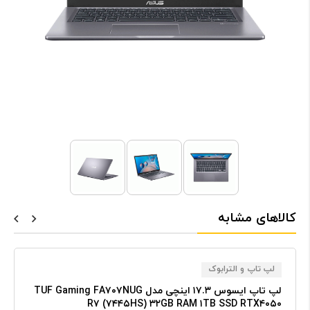
کالاهای مشابه
لپ تاپ و الترابوک
لپ تاپ ایسوس ۱۷.۳ اینچی مدل TUF Gaming FA۷۰۷NUG
R۷ (۷۴۴۵HS) ۳۲GB RAM ۱TB SSD RTX۴۰۵۰