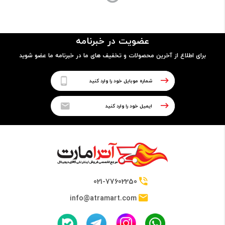
مدل پردازنده
عضویت در خبرنامه
i5 1035 G1
برای اطلاع از آخرین محصولات و تخفیف های ما در خبرنامه ما عضو شوید
فرکانس
1.0 گیگاهرتز
حافظه Cache
6 مگابایت
021-77602250
info@atramart.com
حافظه RAM
نوع حافظه RAM