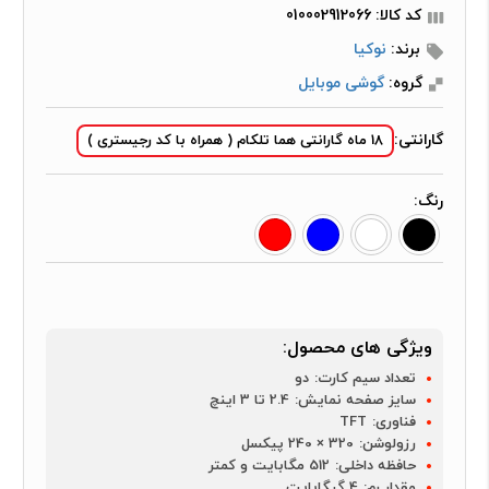
کد کالا: 010002912066
برند:
نوکیا
گروه:
گوشی موبایل
گارانتی:
18 ماه گارانتی هما تلکام ( همراه با کد رجیستری )
رنگ:
ویژگی های محصول:
تعداد سیم کارت:
دو
سایز صفحه نمایش:
2.4 تا 3 اینچ
فناوری:
TFT
رزولوشن:
320 × 240 پیکسل
حافظه داخلی:
512 مگابایت و کمتر
مقدار رم:
4 گیگابایت