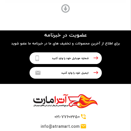
پردازنده
تراشه
عضویت در خبرنامه
Qualcomm MSM8905 Snapdragon 205 (28 nm)
برای اطلاع از آخرین محصولات و تخفیف های ما در خبرنامه ما عضو شوید
پردازنده مرکزی
Dual-core Cortex-A7
فرکانس پردازنده مرکزی
1.1 گیگاهرتز
021-77602250
info@atramart.com
پردازنده گرافیکی