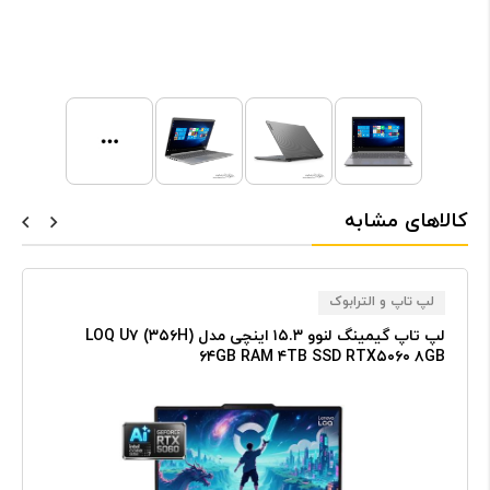
کالاهای مشابه
لپ تاپ و الترابوک
لپ تاپ گیمینگ لنوو ۱۵.۳ اینچی مدل LOQ U۷ (۳۵۶H)
۶۴GB RAM ۴TB SSD RTX۵۰۶۰ ۸GB