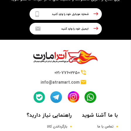
فرکانس
2.3GHz Up to 3.2GHz
حافظه Cache
4MB
021-77602250
info@atramart.com
حافظه RAM
نوع حافظه RAM
با ما آشنا شوید
راهنمایی نیاز دارید؟
DDR4
تماس با ما
بازگرداندن کالا