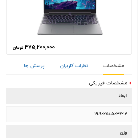
475,200,000
تومان
مشخصات
نظرات کاربران
پرسش ها
مشخصات فیزیکی
ابعاد
362.2×251.5×19.9
وزن