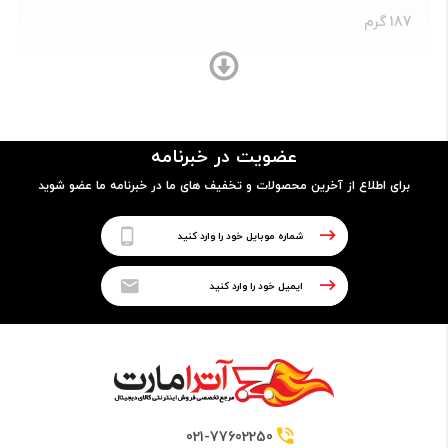
187 گرم
پردازنده
نوع پردازنده
عضویت در خبرنامه
64 بیتی
برای اطلاع از آخرین محصولات و تخفیف های ما در خبرنامه ما عضو شوید
تراشه
Qualcomm SDM675 Snapdragon 675 (11 nm)
پردازنده مرکزی
Octa-core Kryo 460 Gold + Kryo 460 Silver
021-77602250