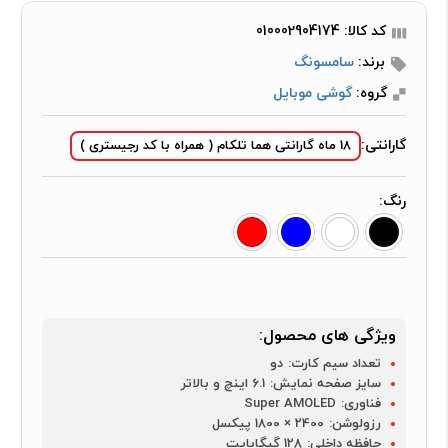
کد کالا: 010002904174
برند:
سامسونگ
گروه:
گوشی موبایل
گارانتی:
18 ماه گارانتی هما تلکام ( همراه با کد رجیستری )
رنگ:
ویژگی های محصول:
تعداد سیم کارت:
دو
سایز صفحه نمایش:
6.1 اینچ و بالاتر
فناوری:
Super AMOLED
رزولوشن:
2400 × 1800 پیکسل
حافظه داخلی:
128 گیگابایت