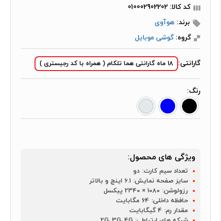
کد کالا: 010002902202
برند:
هوآوی
گروه:
گوشی موبایل
گارانتی:
18 ماه گارانتی هما تلکام ( همراه با کد رجیستری )
رنگ:
ویژگی های محصول:
تعداد سیم کارت:
دو
سایز صفحه نمایش:
6.1 اینچ و بالاتر
رزولوشن:
1080 × 2340 پیکسل
حافظه داخلی:
64 مگابایت
مقدار رم:
4 گیگابایت
شبکه های ارتباطی:
2G، 3G، 4G