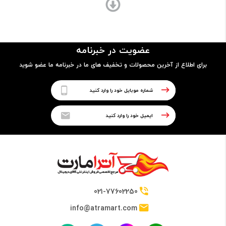
ساختار بدنه
شیشه و فلز
عضویت در خبرنامه
برای اطلاع از آخرین محصولات و تخفیف های ما در خبرنامه ما عضو شوید
پردازنده
نوع پردازنده
64 بیتی
تراشه
Hisilicon Kirin 710
021-77602250
info@atramart.com
پردازنده مرکزی