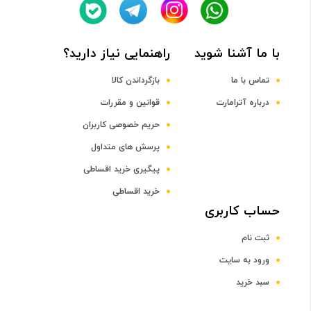
Quad-Core Cortex-A73 + Quad-core Cortex-A53 CPU
با ما آشنا شوید
راهنمایی نیاز دارید؟
فرکانس پردازنده مرکزی
تماس با ما
بازگرداندن کالا
درباره آترامارت
قوانین و مقررات
1.7 و 2.2 گیگاهرتز
حریم خصوصی کاربران
پرسش های متداول
پردازنده گرافیکی
پیگیری خرید اقساطی
Mali-G51 MP4 GPU
خرید اقساطی
حساب کاربری
صفحه نمایش
ثبت نام
سایز صفحه نمایش
ورود به سایت
سبد خرید
6.1 اینچ و بالاتر