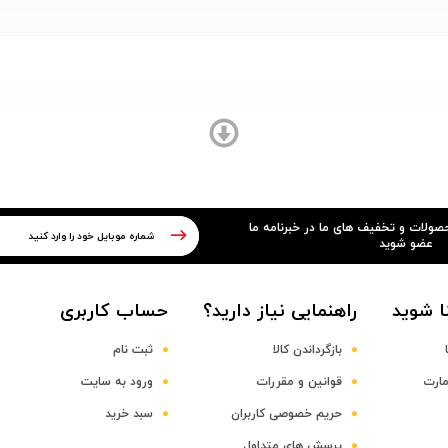
Qualcomm SM6125 Snapdragon 66
Quad-core Kryo 260 Gold + Quad-core K
حصولات و تخفیف های ما در خبرنامه ما
عضو شوید
ا شوید
راهنمایی نیاز دارید؟
حساب کاربری
بازگرداندن کالا
ثبت نام
مارت
قوانین و مقررات
ورود به سایت
حریم خصوصی کاربران
سبد خرید
پرسش های متداول