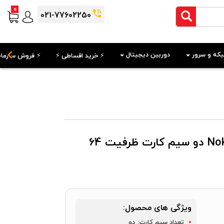
0
021-77602250
که و سرور
دوربین دیجیتال
⚡️ خرید اقساطی ⚡️
⚡️ فروش سازمان
گوشی موبایل نوکیا مدل Nokia 5.3 دو سیم کارت ظرفیت 64
ویژگی های محصول:
تعداد سیم کارت:
دو