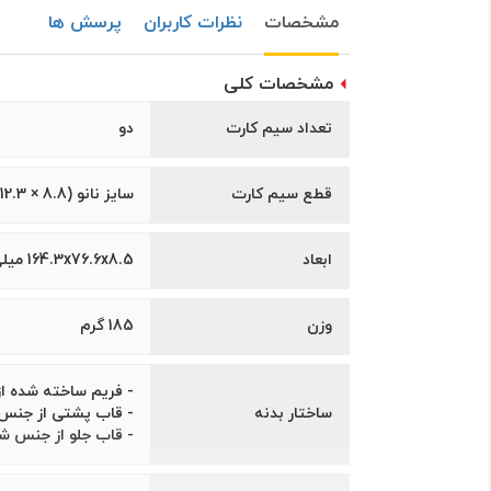
مشخصات
نظرات کاربران
پرسش ها
مشخصات کلی
تعداد سیم کارت
دو
قطع سیم کارت
سایز نانو (8.8 × 12.3 میلی‌متر)
ابعاد
164.3x76.6x8.5 میلی‌متر
وزن
185 گرم
- فریم ساخته شده ا
ساختار بدنه
- قاب پشتی از جنس
- قاب جلو از جنس شیشه با م