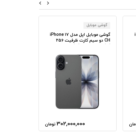
گوشی موبایل
گوشی موبایل
iP
گوشی موبایل اپل مدل iPhone ۱۷
CH دو سیم کارت ظرفیت ۲۵۶
گیگابایت و رم ۸ گیگابایت - نات
اکتیو
گیگابایت نات ا
0
302,000,000
مان
تومان