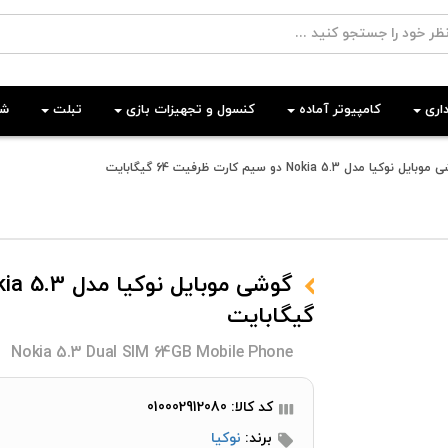
اری
کامپیوتر آماده
کنسول و تجهیزات بازی
تبلت
شب
یل نوکیا مدل Nokia 5.3 دو سیم کارت ظرفیت 64 گیگابایت
گیگابایت
Nokia 5.3 Dual SIM 64GB Mobile Phone
کد کالا: 010002912080
برند:
نوکیا