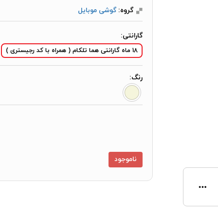
گروه:
گوشی موبایل
گارانتی:
18 ماه گارانتی هما تلکام ( همراه با کد رجیستری )
رنگ:
ناموجود