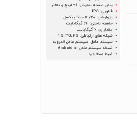
سایز صفحه نمایش:
6.1 اینچ و بالاتر
فناوری:
IPS
رزولوشن:
720 × 1600 پیکسل
حافظه داخلی:
64 گیگابایت
مقدار رم:
6 گیگابایت
شبکه های ارتباطی:
2G، 3G، 4G
سیستم عامل:
سیستم عامل اندروید
نسخه سیستم عامل:
Android 10
ضبط صدا:
دارد