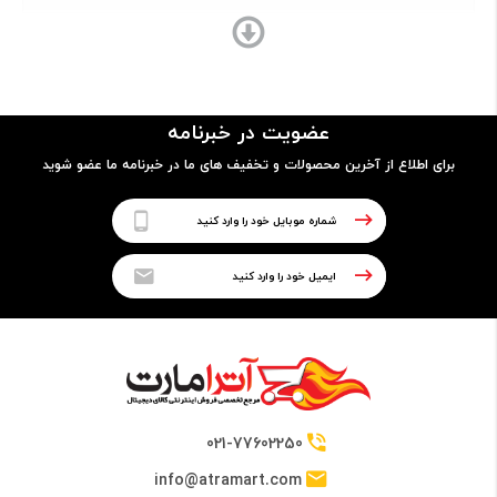
پردازنده
نوع پردازنده
عضویت در خبرنامه
64 بیتی
برای اطلاع از آخرین محصولات و تخفیف های ما در خبرنامه ما عضو شوید
تراشه
MediaTek Helio G35 (12 nm) Chipset
پردازنده مرکزی
Quad-Core Cortex-A53 CPU
021-77602250
info@atramart.com
فرکانس پردازنده مرکزی