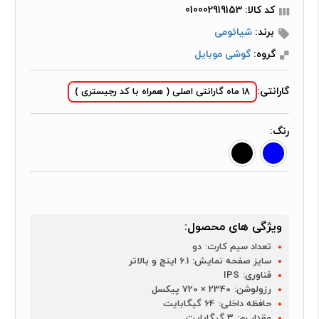
کد کالا: 010002919153
برند:
شیائومی
گروه:
گوشی موبایل
گارانتی:
18 ماه گارانتی اصلی ( همراه با کد رجیستری )
رنگ:
ویژگی های محصول:
تعداد سیم کارت:
دو
سایز صفحه نمایش:
6.1 اینچ و بالاتر
فناوری:
IPS
رزولوشن:
2340 × 720 پیکسل
حافظه داخلی:
64 گیگابایت
مقدار رم:
3 گیگابایت